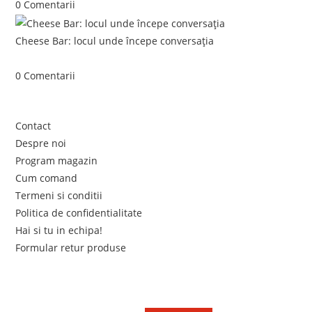
0 Comentarii
Cheese Bar: locul unde începe conversația
iunie 4, 2026
/
0 Comentarii
Link-uri utile
Contact
Despre noi
Program magazin
Cum comand
Termeni si conditii
Politica de confidentialitate
Hai si tu in echipa!
Formular retur produse
Newsletter
Află primul de promoțiile noastre