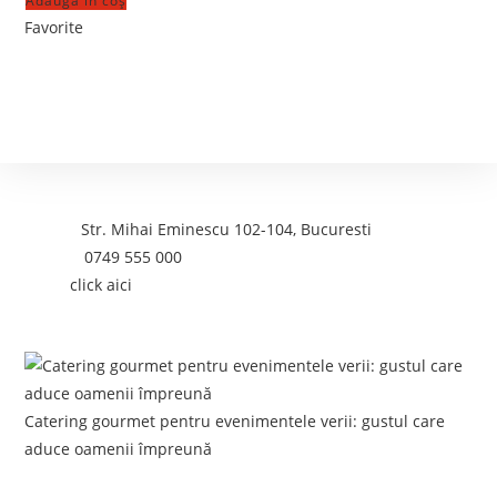
Adaugă în coș
Favorite
Contact
Adresa:
Str. Mihai Eminescu 102-104, Bucuresti
Telefon:
0749 555 000
Email:
click aici
Postari recente:
Catering gourmet pentru evenimentele verii: gustul care
aduce oamenii împreună
iunie 5, 2026
/