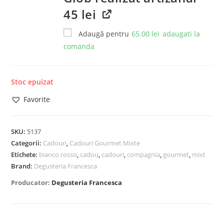
45 lei
Adaugă pentru
65.00
lei
adaugati la
comanda
Stoc epuizat
Favorite
SKU:
5137
Categorii:
Cadouri
,
Cadouri Gourmet Mixte
Etichete:
bianco rosso
,
cadou
,
cadouri
,
compagnia
,
gourmet
,
mixt
Brand:
Degusteria Francesca
Producator:
Degusteria Francesca