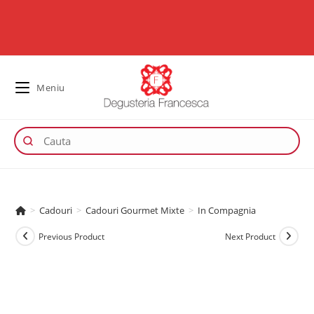
Meniu
>
Cadouri
>
Cadouri Gourmet Mixte
>
In Compagnia
Previous Product
Next Product