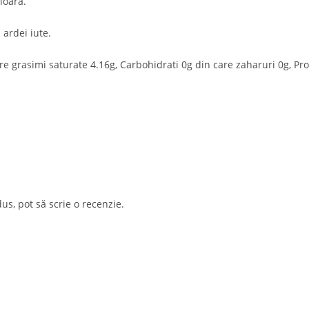
ioara.
 ardei iute.
e grasimi saturate 4.16g, Carbohidrati 0g din care zaharuri 0g, Prot
us, pot să scrie o recenzie.