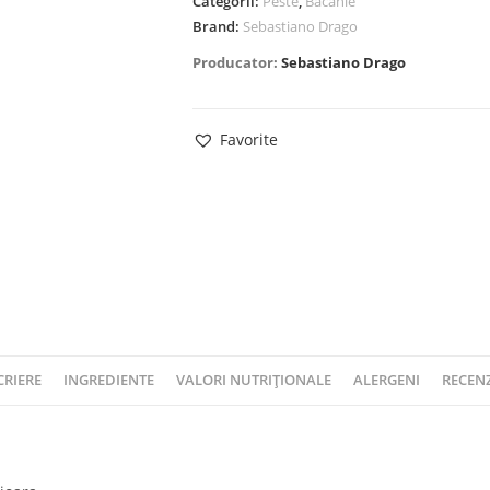
Categorii:
Peste
,
Bacanie
Brand:
Sebastiano Drago
Producator:
Sebastiano Drago
Favorite
CRIERE
INGREDIENTE
VALORI NUTRIȚIONALE
ALERGENI
RECENZI