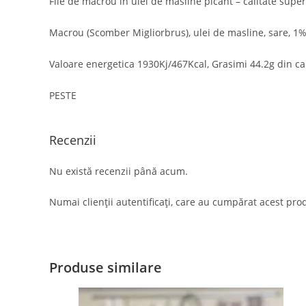
File de macrou in ulei de masline picant – calitate super
Macrou (Scomber Migliorbrus), ulei de masline, sare, 1%
Valoare energetica 1930Kj/467Kcal, Grasimi 44.2g din car
PESTE
Recenzii
Nu există recenzii până acum.
Numai clienții autentificați, care au cumpărat acest prod
Produse similare