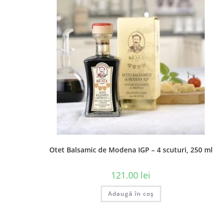
Contact
Postar
Adresa:
Str. Mihai Eminescu 102-104,
Bucuresti
Telefon:
0749 555 000
Opens
Email:
in
Opens
click aici
Otet Balsamic de Modena IGP – 4 scuturi, 250 ml
your
in
your
application
application
121.00
lei
Adaugă în coș