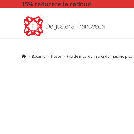
15% reducere la cadouri
Skip
to
content
>
Bacanie
>
Peste
>
File de macrou in ulei de masline pican