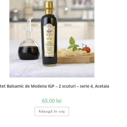
Newsletter
Află primul de promoțiile noastre
TRIMITE
Accept Termenii și condițiile
Ne Mai Găsești Pe
ns
tet Balsamic de Modena IGP – 2 scuturi – serie 4, Acetaia Reale
65.00
lei
Opens
Opens
Opens
Opens
Adaugă în coș
in
in
in
in
a
a
a
a
Opens