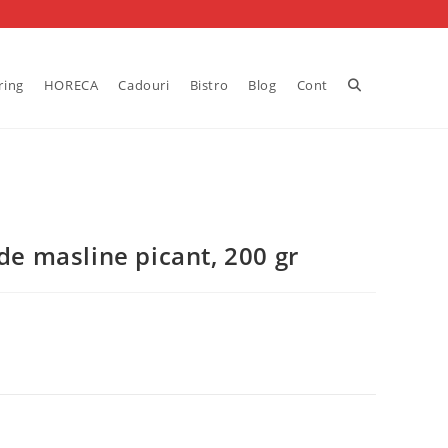
Toggle
ring
HORECA
Cadouri
Bistro
Blog
Cont
website
search
 de masline picant, 200 gr