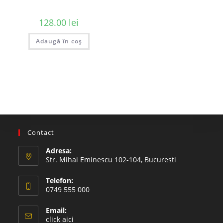
128.00
lei
Adaugă în coș
Contact
Adresa:
Str. Mihai Eminescu 102-104, Bucuresti
Telefon:
0749 555 000
Email:
click aici