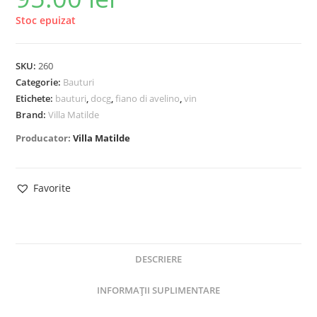
Stoc epuizat
SKU:
260
Categorie:
Bauturi
Etichete:
bauturi
,
docg
,
fiano di avelino
,
vin
Brand:
Villa Matilde
Producator:
Villa Matilde
Favorite
DESCRIERE
INFORMAȚII SUPLIMENTARE