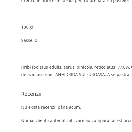
Crema de hribi este ideala pentru prepararea pastelor cu
180 gr
Sassello
Hribi (boletus edulis, aerus, pinicola, reticolatus) 77,6%,
de acid ascorbic, ANHIDRIDA SULFUROASA. A se pastra in
Recenzii
Nu există recenzii până acum.
Numai clienții autentificați, care au cumpărat acest prod