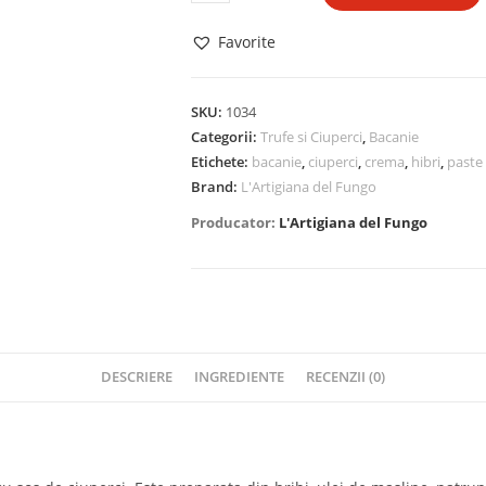
Crema
de
Favorite
Hribi,
120
gr,
SKU:
1034
Categorii:
Trufe si Ciuperci
,
Bacanie
Sassello
Etichete:
bacanie
,
ciuperci
,
crema
,
hibri
,
paste
Brand:
L'Artigiana del Fungo
Producator:
L'Artigiana del Fungo
DESCRIERE
INGREDIENTE
RECENZII (0)