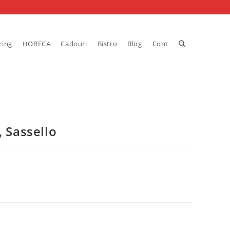
Toggle
ring
HORECA
Cadouri
Bistro
Blog
Cont
website
search
, Sassello