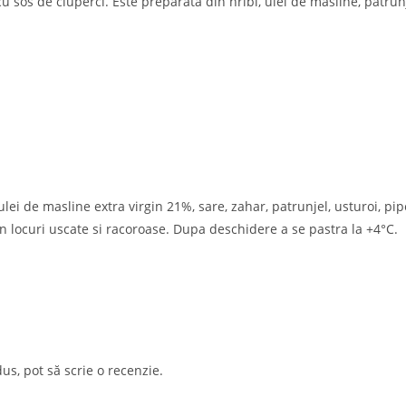
 sos de ciuperci. Este preparata din hribi, ulei de masline, patrunj
 ulei de masline extra virgin 21%, sare, zahar, patrunjel, usturoi, pi
 locuri uscate si racoroase. Dupa deschidere a se pastra la +4°C.
us, pot să scrie o recenzie.