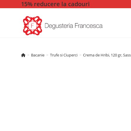
15% reducere la cadouri
Skip
to
content
>
Bacanie
>
Trufe si Ciuperci
>
Crema de Hribi, 120 gr, Sass