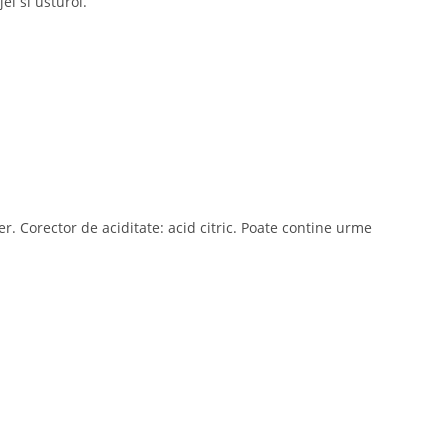
el si usturoi.
per. Corector de aciditate: acid citric. Poate contine urme