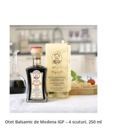
Newsletter
Află primul de promoțiile noastre
TRIMITE
Accept Termenii și condițiile
Ne Mai Găsești Pe
ns
Otet Balsamic de Modena IGP – 4 scuturi, 250 ml