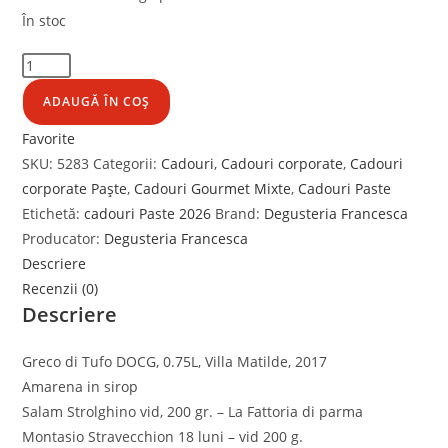
În stoc
ADAUGĂ ÎN COȘ
Favorite
SKU:
5283
Categorii:
Cadouri
,
Cadouri corporate
,
Cadouri
corporate Paște
,
Cadouri Gourmet Mixte
,
Cadouri Paste
Etichetă:
cadouri Paste 2026
Brand:
Degusteria Francesca
Producator:
Degusteria Francesca
Descriere
Recenzii (0)
Descriere
Greco di Tufo DOCG, 0.75L, Villa Matilde, 2017
Amarena in sirop
Salam Strolghino vid, 200 gr. – La Fattoria di parma
Montasio Stravecchion 18 luni – vid 200 g.