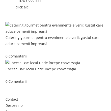
Telefon:
0749 555 000
Email:
click aici
Postari recente:
Catering gourmet pentru evenimentele verii: gustul care
aduce oamenii împreună
iunie 5, 2026
/
0 Comentarii
Cheese Bar: locul unde începe conversația
iunie 4, 2026
/
0 Comentarii
Link-uri utile
Contact
Despre noi