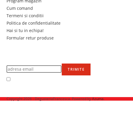
Program magazin
Cum comand
Termeni si conditii
Politica de confidentialitate
Hai si tu in echipa!
Formular retur produse
Newsletter
Află primul de promoțiile noastre
TRIMITE
Accept Termenii și condițiile
Ne mai găsești pe
Copyright 2026 - DegusteriaFrancesca. Powered by
Azuma
.