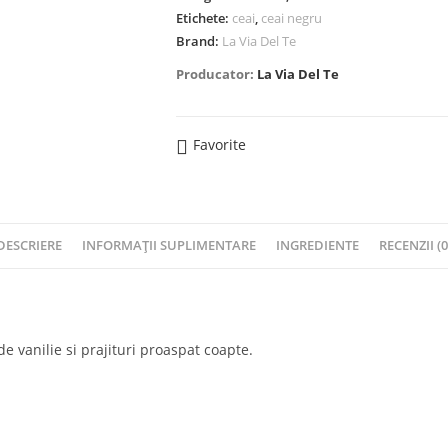
Etichete:
ceai
,
ceai negru
Brand:
La Via Del Te
Producator:
La Via Del Te
Favorite
DESCRIERE
INFORMAȚII SUPLIMENTARE
INGREDIENTE
RECENZII (0
e vanilie si prajituri proaspat coapte.