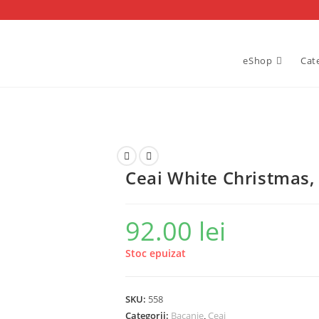
eShop
Cat
Ceai White Christmas,
92.00
lei
Stoc epuizat
SKU:
558
Categorii:
Bacanie
,
Ceai