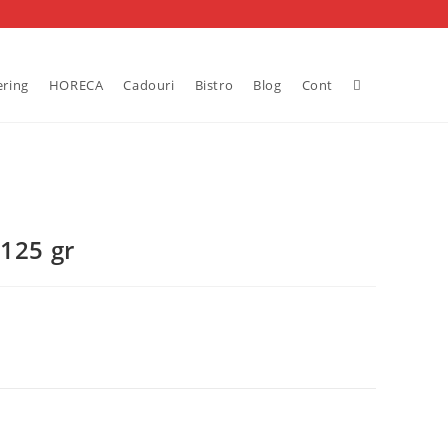
Toggle
ering
HORECA
Cadouri
Bistro
Blog
Cont
website
search
 125 gr