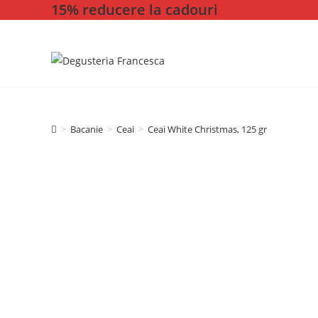
15% reducere la cadouri
Skip
to
content
>
Bacanie
>
Ceai
>
Ceai White Christmas, 125 gr