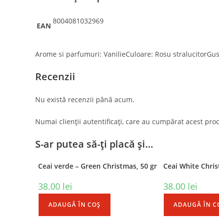
8004081032969
EAN
Arome si parfumuri: VanilieCuloare: Rosu stralucitorGu
Recenzii
Nu există recenzii până acum.
Numai clienții autentificați, care au cumpărat acest prod
Contact
Postar
S-ar putea să-ți placă și…
Adresa:
Str. Mihai Eminescu 102-104,
Ceai verde – Green Christmas, 50 gr
Ceai White Chris
Bucuresti
38.00
lei
38.00
lei
Telefon:
0749 555 000
ADAUGĂ ÎN COȘ
ADAUGĂ ÎN C
Opens
Email: