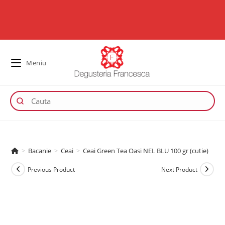
Meniu
>
Bacanie
>
Ceai
>
Ceai Green Tea Oasi NEL BLU 100 gr (cutie)
Previous Product
Next Product