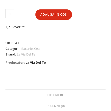
ADAUGĂ ÎN COȘ
Favorite
SKU:
2406
Categorii:
Bacanie
,
Ceai
Brand:
La Via Del Te
Producator:
La Via Del Te
DESCRIERE
RECENZII (0)