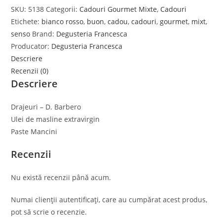
SKU:
5138
Categorii:
Cadouri Gourmet Mixte
,
Cadouri
Etichete:
bianco rosso
,
buon
,
cadou
,
cadouri
,
gourmet
,
mixt
,
senso
Brand:
Degusteria Francesca
Producator:
Degusteria Francesca
Descriere
Recenzii (0)
Descriere
Drajeuri – D. Barbero
Ulei de masline extravirgin
Paste Mancini
Recenzii
Nu există recenzii până acum.
Numai clienții autentificați, care au cumpărat acest produs,
pot să scrie o recenzie.