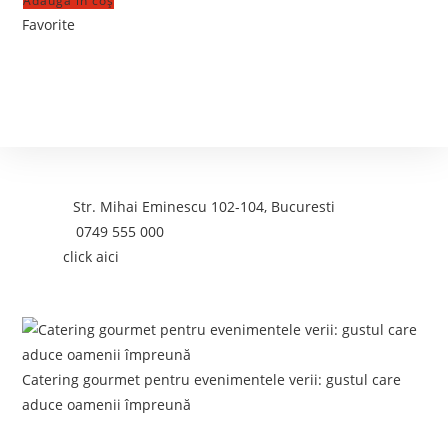
Adaugă în coș
Favorite
Contact
Adresa:
Str. Mihai Eminescu 102-104, Bucuresti
Telefon:
0749 555 000
Email:
click aici
Postari recente:
Catering gourmet pentru evenimentele verii: gustul care
aduce oamenii împreună
iunie 5, 2026
/