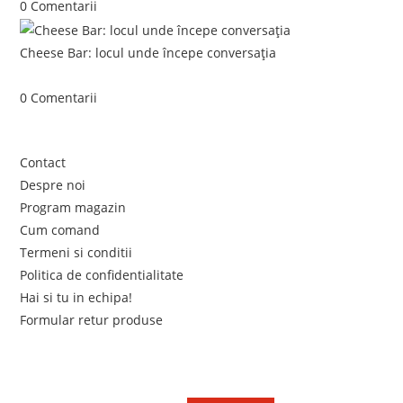
0 Comentarii
Cheese Bar: locul unde începe conversația
iunie 4, 2026
/
0 Comentarii
Link-uri utile
Contact
Despre noi
Program magazin
Cum comand
Termeni si conditii
Politica de confidentialitate
Hai si tu in echipa!
Formular retur produse
Newsletter
Află primul de promoțiile noastre