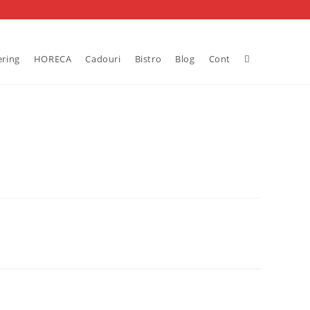
Toggle
ering
HORECA
Cadouri
Bistro
Blog
Cont
website
search