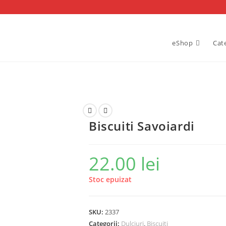
eShop
Cat
Biscuiti Savoiardi
22.00
lei
Stoc epuizat
SKU:
2337
Categorii:
Dulciuri
,
Biscuiti