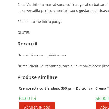
Casa Marini si-a marcat succesul inaugural cu batoanele S
baza versatila pentru deserturi sau o gustare delicioasa
Contact
Postar
24 de batoane intr-o punga
Adresa:
GLUTEN
Str. Mihai Eminescu 102-104,
Bucuresti
Recenzii
Telefon:
0749 555 000
Nu există recenzii până acum.
Opens
Email:
in
Numai clienții autentificați, care au cumpărat acest prod
Opens
click aici
your
in
your
application
Produse similare
application
Cremosetta cu Gianduia, 350 gr. – Dulcioliva
Crema Ta
64.00
lei
66.00
ADAUGĂ ÎN COȘ
ADAU