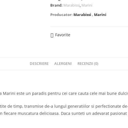
Brand:
Marabissi
,
Marini
Producator:
Marabissi
,
Marini
Favorite
DESCRIERE
ALERGENI
RECENZII (0)
a Marini este un paradis pentru cei care cauta cele mai bune dulciu
stite de timp, transmise de-a lungul generatiilor si perfectionate d
 in fiecare muscatura delicioasa. Daca sunteti un adevarat pasionat 