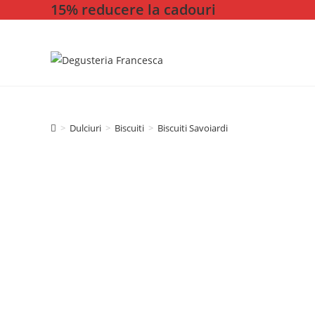
15% reducere la cadouri
Skip
to
content
>
Dulciuri
>
Biscuiti
>
Biscuiti Savoiardi