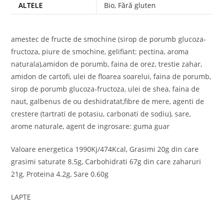
ALTELE
Bio
,
Fără gluten
amestec de fructe de smochine (sirop de porumb glucoza-
fructoza, piure de smochine, gelifiant: pectina, aroma
naturala),amidon de porumb, faina de orez, trestie zahar,
amidon de cartofi, ulei de floarea soarelui, faina de porumb,
sirop de porumb glucoza-fructoza, ulei de shea, faina de
naut, galbenus de ou deshidratat,fibre de mere, agenti de
crestere (tartrati de potasiu, carbonati de sodiu), sare,
arome naturale, agent de ingrosare: guma guar
Valoare energetica 1990Kj/474Kcal, Grasimi 20g din care
grasimi saturate 8.5g, Carbohidrati 67g din care zaharuri
21g, Proteina 4.2g, Sare 0.60g
LAPTE