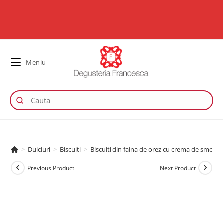
Meniu
>
Dulciuri
>
Biscuiti
>
Biscuiti din faina de orez cu crema de smochi
Previous Product
Next Product