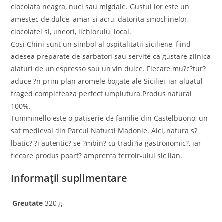
ciocolata neagra, nuci sau migdale. Gustul lor este un
amestec de dulce, amar si acru, datorita smochinelor,
ciocolatei si, uneori, lichiorului local.
Cosi Chini sunt un simbol al ospitalitatii siciliene, fiind
adesea preparate de sarbatori sau servite ca gustare zilnica
alaturi de un espresso sau un vin dulce. Fiecare mu?c?tur?
aduce ?n prim-plan aromele bogate ale Siciliei, iar aluatul
fraged completeaza perfect umplutura.Produs natural
100%.
Tumminello este o patiserie de familie din Castelbuono, un
sat medieval din Parcul Natural Madonie. Aici, natura s?
lbatic? ?i autentic? se ?mbin? cu tradi?ia gastronomic?, iar
fiecare produs poart? amprenta terroir-ului sicilian.
Informații suplimentare
Greutate
320 g