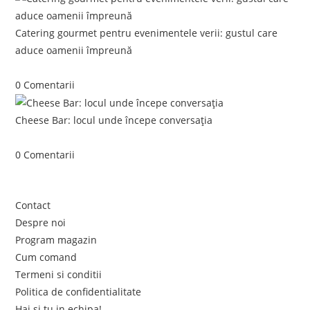
Catering gourmet pentru evenimentele verii: gustul care
aduce oamenii împreună
iunie 5, 2026
/
0 Comentarii
Cheese Bar: locul unde începe conversația
iunie 4, 2026
/
0 Comentarii
Link-uri utile
Contact
Despre noi
Program magazin
Cum comand
Termeni si conditii
Politica de confidentialitate
Hai si tu in echipa!