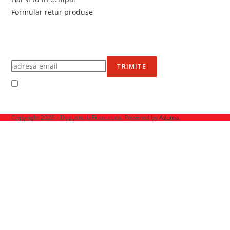
Formular retur produse
Newsletter
Află primul de promoțiile noastre
TRIMITE
Accept Termenii și condițiile
Ne mai găsești pe
Copyright 2026 - DegusteriaFrancesca. Powered by
Azuma
.