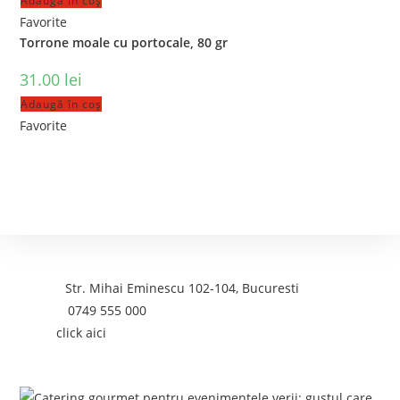
Adaugă în coș
Favorite
Torrone moale cu portocale, 80 gr
31.00
lei
Adaugă în coș
Favorite
Contact
Adresa:
Str. Mihai Eminescu 102-104, Bucuresti
Telefon:
0749 555 000
Email:
click aici
Postari recente: