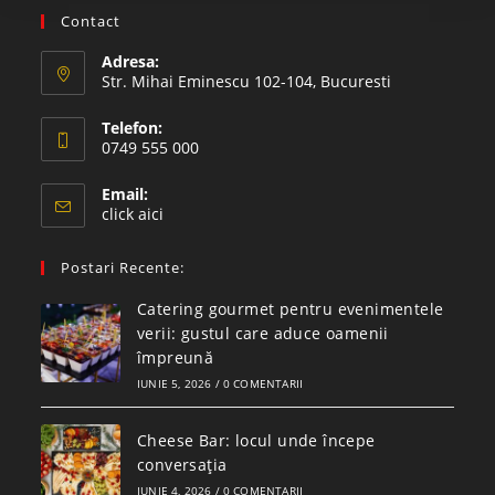
Contact
Adresa:
Str. Mihai Eminescu 102-104, Bucuresti
Telefon:
0749 555 000
Email:
click aici
Postari Recente:
Catering gourmet pentru evenimentele
verii: gustul care aduce oamenii
împreună
IUNIE 5, 2026
/
0 COMENTARII
Cheese Bar: locul unde începe
conversația
IUNIE 4, 2026
/
0 COMENTARII