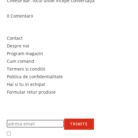
Cheese Bar: locul unde începe conversația
iunie 4, 2026
/
0 Comentarii
Link-uri utile
Contact
Despre noi
Program magazin
Cum comand
Termeni si conditii
Politica de confidentialitate
Hai si tu in echipa!
Formular retur produse
Newsletter
Află primul de promoțiile noastre
TRIMITE
Accept Termenii și condițiile