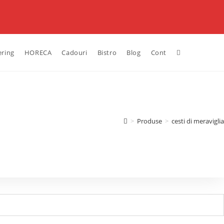
ering
HORECA
Cadouri
Bistro
Blog
Cont
>
Produse
>
cesti di meraviglia