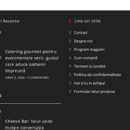
i Recente:
Link-Uri Utile
Contact
Despre noi
Program magazin
Catering gourmet pentru
evenimentele verii: gustul
Cum comand
care aduce oamenii
Termeni si conditii
împreună
Politica de confidentialitate
IUNIE 5, 2026
/
0 COMENTARII
Hai si tu in echipa!
Formular retur produse
Cheese Bar: locul unde
începe conversația