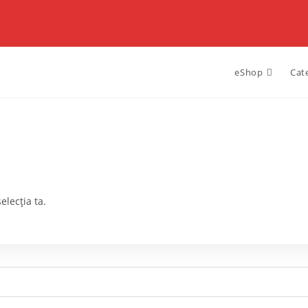
eShop
Cat
elecția ta.