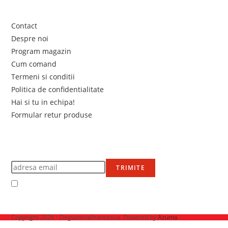
Link-uri utile
Contact
Despre noi
Program magazin
Cum comand
Termeni si conditii
Politica de confidentialitate
Hai si tu in echipa!
Formular retur produse
Newsletter
Află primul de promoțiile noastre
TRIMITE
Accept Termenii și condițiile
Ne mai găsești pe
Copyright 2026 - DegusteriaFrancesca. Powered by
Azuma
.