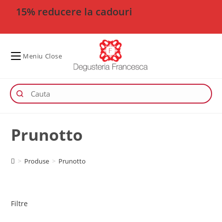
15% reducere la cadouri
Meniu
Close
Prunotto
>
Produse
>
Prunotto
Filtre