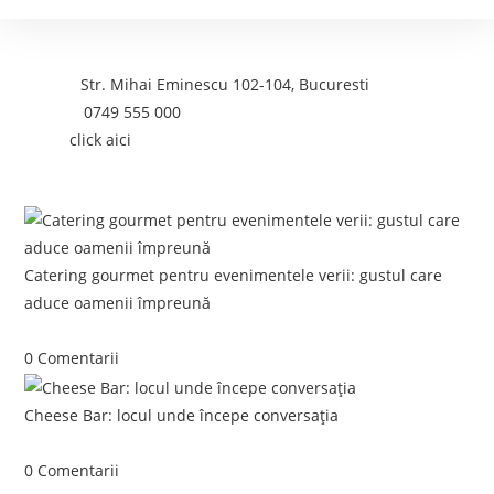
Contact
Adresa:
Str. Mihai Eminescu 102-104, Bucuresti
Telefon:
0749 555 000
Email:
click aici
Postari recente:
Catering gourmet pentru evenimentele verii: gustul care
aduce oamenii împreună
iunie 5, 2026
/
0 Comentarii
Cheese Bar: locul unde începe conversația
iunie 4, 2026
/
0 Comentarii