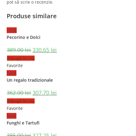
pot să scrie o recenzie.
Produse similare
-15%
Pecorino e Dolci
389.00
lei
330.65
lei
Adaugă în coș
Favorite
Sale!
Un regalo tradizionale
362.00
lei
307.70
lei
Adaugă în coș
Favorite
Sale!
Funghi e Tartufi
385.00
lei
327.25
lei