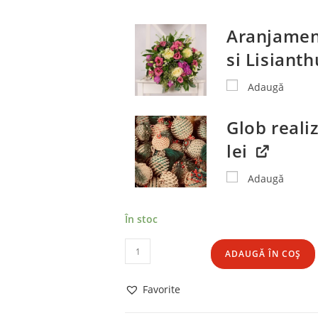
Aranjament
si Lisianth
Adaugă
Glob realiz
lei
Adaugă
În stoc
Cantitate
ADAUGĂ ÎN COȘ
Misto
Gourmet
Favorite