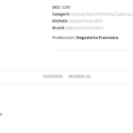
SKU:
5289
Categorii:
Cadouri Gourmet Mixte
,
Cadouri
,
C
Etichetă:
cadouri Paste 2026
Brand:
Degusteria Francesca
Producator:
Degusteria Francesca
DESCRIERE
RECENZII (0)
an