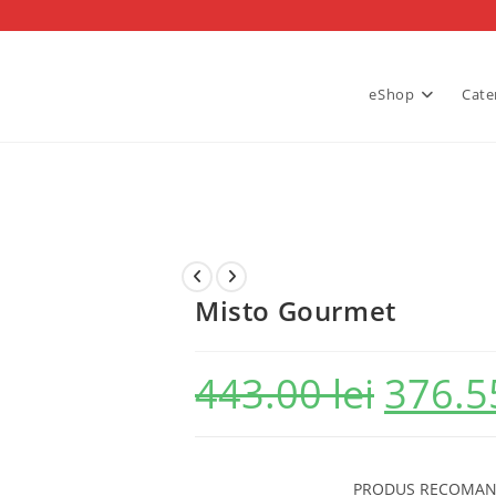
eShop
Cate
Misto Gourmet
443.00
lei
376.
Prețul
inițial
a
fost:
443.00 lei.
IMAGE
PRODUS RECOMA