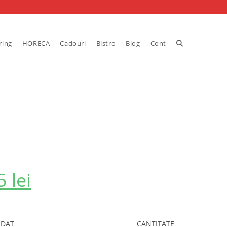
Toggle
ring
HORECA
Cadouri
Bistro
Blog
Cont
website
search
55
lei
Prețul
curent
este:
376.55 lei.
NDAT
CANTITATE