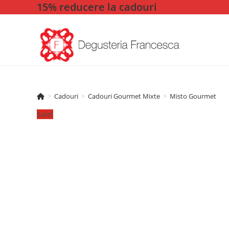
15% reducere la cadouri
Skip
to
content
>
Cadouri
>
Cadouri Gourmet Mixte
>
Misto Gourmet
Sale!