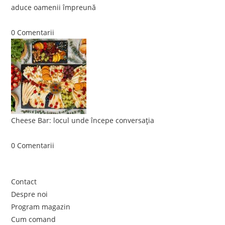
aduce oamenii împreună
iunie 5, 2026
/
0 Comentarii
Cheese Bar: locul unde începe conversația
iunie 4, 2026
/
0 Comentarii
Link-uri utile
Contact
Despre noi
Program magazin
Cum comand