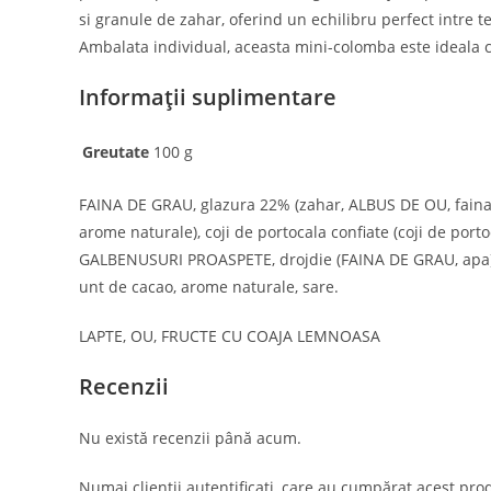
si granule de zahar, oferind un echilibru perfect intre te
Ambalata individual, aceasta mini-colomba este ideala ca
Informații suplimentare
Greutate
100 g
FAINA DE GRAU, glazura 22% (zahar, ALBUS DE OU, fain
arome naturale), coji de portocala confiate (coji de port
GALBENUSURI PROASPETE, drojdie (FAINA DE GRAU, apa), M
unt de cacao, arome naturale, sare.
LAPTE, OU, FRUCTE CU COAJA LEMNOASA
Recenzii
Contact
Postar
Nu există recenzii până acum.
Adresa:
Str. Mihai Eminescu 102-104,
Bucuresti
Numai clienții autentificați, care au cumpărat acest prod