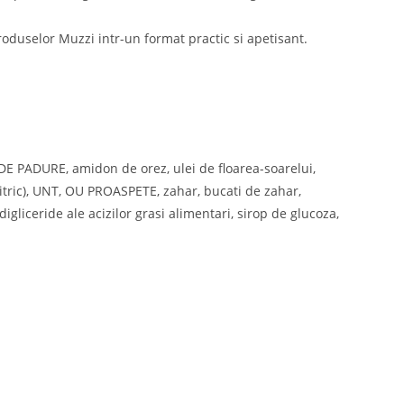
oduselor Muzzi intr-un format practic si apetisant.
 PADURE, amidon de orez, ulei de floarea-soarelui,
 citric), UNT, OU PROASPETE, zahar, bucati de zahar,
ceride ale acizilor grasi alimentari, sirop de glucoza,
Newsletter
Află primul de promoțiile noastre