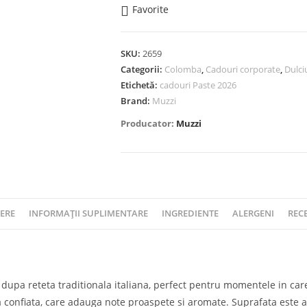
Clasica,
Favorite
100
g.
-
SKU:
2659
Categorii:
Colomba
,
Cadouri corporate
,
Dulci
Muzzi
Etichetă:
cadouri Paste 2026
Brand:
Muzzi
Producator:
Muzzi
ERE
INFORMAȚII SUPLIMENTARE
INGREDIENTE
ALERGENI
RECE
 dupa reteta traditionala italiana, perfect pentru momentele in care 
la confiata, care adauga note proaspete si aromate. Suprafata este 