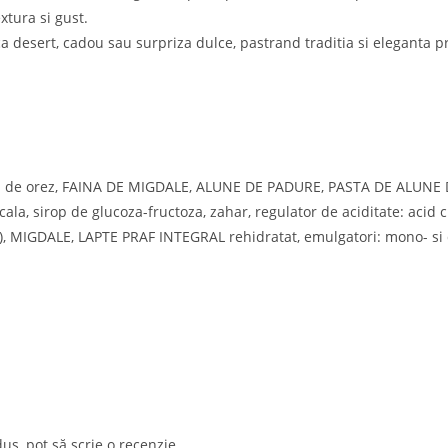
xtura si gust.
 desert, cadou sau surpriza dulce, pastrand traditia si eleganta pr
a de orez, FAINA DE MIGDALE, ALUNE DE PADURE, PASTA DE ALUNE DE
ocala, sirop de glucoza-fructoza, zahar, regulator de aciditate: acid
IGDALE, LAPTE PRAF INTEGRAL rehidratat, emulgatori: mono- si digli
i Recente:
Link-Uri Utile
Catering gourmet pentru
Opens
Contact
evenimentele verii: gustul
in
Opens
Despre noi
us, pot să scrie o recenzie.