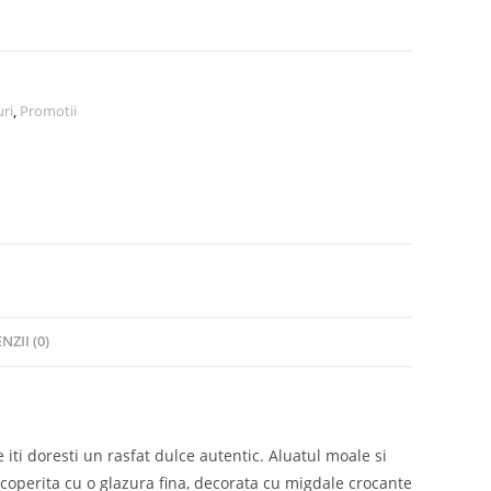
uri
,
Promotii
NZII (0)
iti doresti un rasfat dulce autentic. Aluatul moale si
acoperita cu o glazura fina, decorata cu migdale crocante