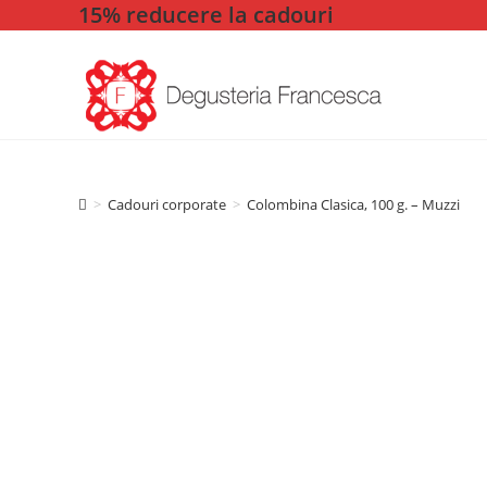
15% reducere la cadouri
Skip
to
content
>
Cadouri corporate
>
Colombina Clasica, 100 g. – Muzzi