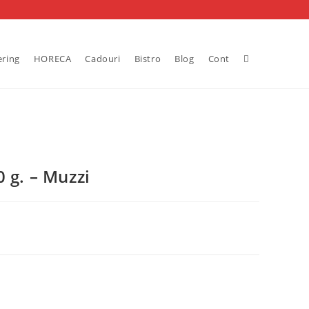
Toggle
ering
HORECA
Cadouri
Bistro
Blog
Cont
website
search
 g. – Muzzi