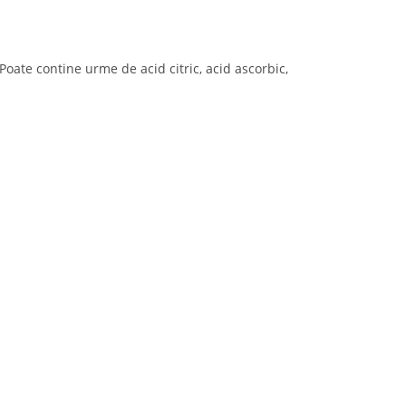
Poate contine urme de acid citric, acid ascorbic,
Newsletter
Află primul de promoțiile noastre
TRIMITE
Accept Termenii și condițiile
Ne Mai Găsești Pe
ns