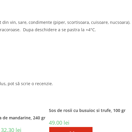
 din vin, sare, condimente (piper, scortisoara, cuisoare, nucsoara). 
racoroase. Dupa deschidere a se pastra la +4°C.
i Recente:
Link-Uri Utile
Catering gourmet pentru
Opens
Contact
us, pot să scrie o recenzie.
evenimentele verii: gustul
in
Opens
Despre noi
care aduce oamenii
a
in
Opens
Program magazin
împreună
new
a
in
Opens
Cum comand
IUNIE 5, 2026
/
0 COMENTARII
tab
Sos de rosii cu busuioc si trufe, 100 gr
new
a
in
Opens
Termeni si conditii
 de mandarine, 240 gr
tab
new
a
Cheese Bar: locul unde
in
49.00
lei
Ope
Politica de confidentialitate
tab
începe conversația
new
Prețul
Prețul
a
32.30
lei
in
Opens
Hai si tu in echipa!