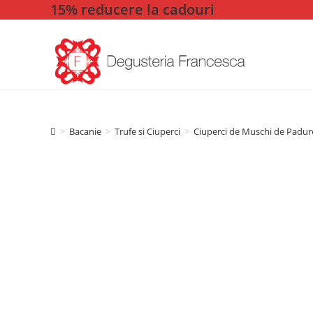
15% reducere la cadouri
Skip
to
content
>
Bacanie
>
Trufe si Ciuperci
>
Ciuperci de Muschi de Padure 