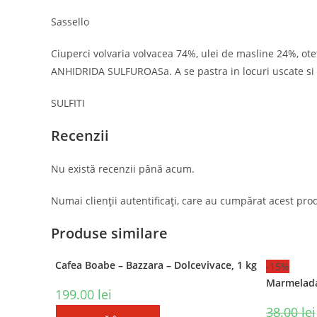
Sassello
Ciuperci volvaria volvacea 74%, ulei de masline 24%, otet
ANHIDRIDA SULFUROASa. A se pastra in locuri uscate si 
SULFITI
Recenzii
Contact
Postar
Nu există recenzii până acum.
Adresa:
Numai clienții autentificați, care au cumpărat acest prod
Str. Mihai Eminescu 102-104,
Bucuresti
Produse similare
Telefon:
0749 555 000
Cafea Boabe – Bazzara – Dolcevivace, 1 kg
-15%
Opens
Marmelada
Email:
in
199.00
lei
Opens
click aici
your
in
38.00
lei