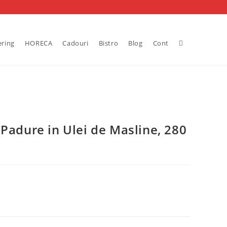
Toggle
ering
HORECA
Cadouri
Bistro
Blog
Cont
website
search
Padure in Ulei de Masline, 280