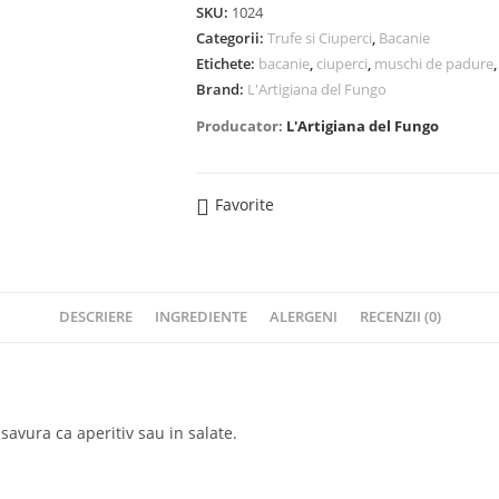
SKU:
1024
Categorii:
Trufe si Ciuperci
,
Bacanie
Etichete:
bacanie
,
ciuperci
,
muschi de padure
Brand:
L'Artigiana del Fungo
Producator:
L'Artigiana del Fungo
Favorite
DESCRIERE
INGREDIENTE
ALERGENI
RECENZII (0)
savura ca aperitiv sau in salate.