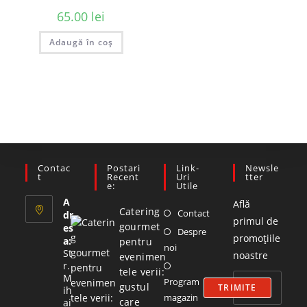
65.00
lei
Adaugă în coș
Contac
Postari
Link-
Newsle
T
Recent
Uri
Tter
E:
Utile
A
Află
Catering
Contact
dr
primul de
gourmet
es
Despre
promoțiile
a:
pentru
noi
St
noastre
evenimen
r.
tele verii:
M
Program
gustul
TRIMITE
ih
magazin
care
ai