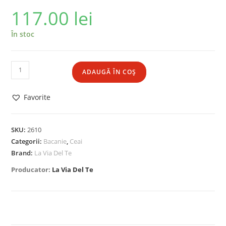
117.00
lei
În stoc
ADAUGĂ ÎN COȘ
Favorite
SKU:
2610
Categorii:
Bacanie
,
Ceai
Brand:
La Via Del Te
Producator:
La Via Del Te