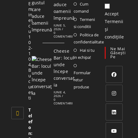
E
Cum
aduce
m
oamenii
comand
Accept
in
împreună
Termeni
es
Termenii
c
IUNIE 5,
si conditii
și
2026
/
u
0
Politica de
1
condițiile
COMENTARII
confidentialitate
0
2-
Ne Mai
Hai si tu
Cheese
Găsești
1
Pe
in echipa!
Bar: locul
0
4,
unde
B
începe
Formular
u
conversaț
retur
c
ia
ur
produse
es
IUNIE 4,
2026
/
ti
0
COMENTARII
T
el
ef
o
n: