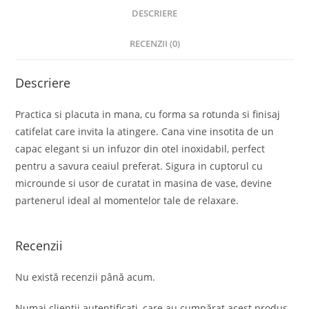
DESCRIERE
RECENZII (0)
Descriere
Practica si placuta in mana, cu forma sa rotunda si finisaj
catifelat care invita la atingere. Cana vine insotita de un
capac elegant si un infuzor din otel inoxidabil, perfect
pentru a savura ceaiul preferat. Sigura in cuptorul cu
microunde si usor de curatat in masina de vase, devine
partenerul ideal al momentelor tale de relaxare.
Recenzii
Nu există recenzii până acum.
Numai clienții autentificați, care au cumpărat acest produs,