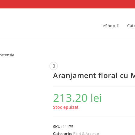
eShop
Cat
Hortensia
Aranjament floral cu M
213.20
lei
Stoc epuizat
SKU:
11175
Categorie:
Flori & Accesorii