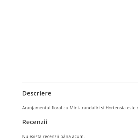
Descriere
Contact
Postar
Adresa:
Aranjamentul floral cu Mini-trandafiri si Hortensia este
Str. Mihai Eminescu 102-104,
Bucuresti
Recenzii
Telefon:
0749 555 000
Nu există recenzii până acum.