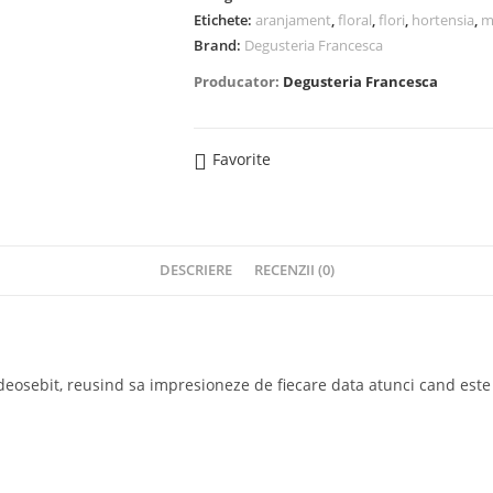
Etichete:
aranjament
,
floral
,
flori
,
hortensia
,
m
Brand:
Degusteria Francesca
Producator:
Degusteria Francesca
Favorite
DESCRIERE
RECENZII (0)
i Recente:
Link-Uri Utile
Opens
Contact
 deosebit, reusind sa impresioneze de fiecare data atunci cand este 
in
Opens
Despre noi
a
in
Opens
Program magazin
Catering gourmet pentru
new
a
in
Opens
evenimentele verii: gustul
Cum comand
tab
new
a