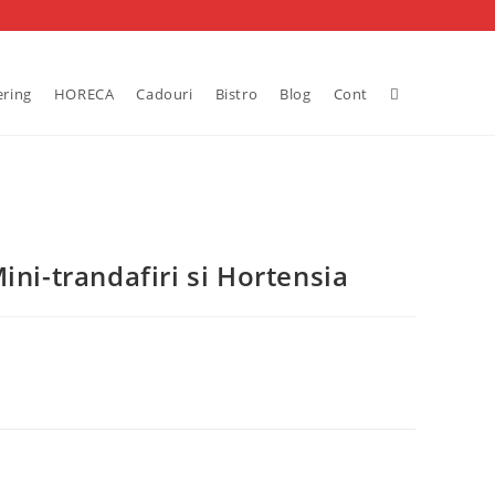
Toggle
ering
HORECA
Cadouri
Bistro
Blog
Cont
website
search
ini-trandafiri si Hortensia