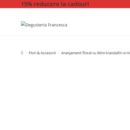
15% reducere la cadouri
Skip
to
content
>
Flori & Accesorii
>
Aranjament floral cu Mini-trandafiri si 