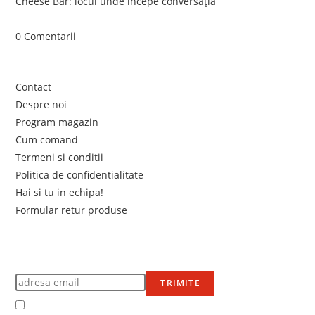
Cheese Bar: locul unde începe conversația
iunie 4, 2026
/
0 Comentarii
Link-uri utile
Contact
Despre noi
Program magazin
Cum comand
Termeni si conditii
Politica de confidentialitate
Hai si tu in echipa!
Formular retur produse
Newsletter
Află primul de promoțiile noastre
TRIMITE
Accept Termenii și condițiile