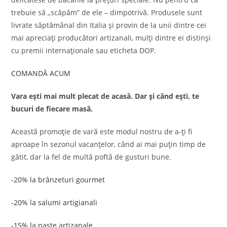
trebuie să „scăpăm” de ele – dimpotrivă. Produsele sunt
livrate săptămânal din Italia și provin de la unii dintre cei
mai apreciați producători artizanali, mulți dintre ei distinși
cu premii internaționale sau eticheta DOP.
COMANDĂ ACUM
Vara ești mai mult plecat de acasă. Dar și când ești, te
bucuri de fiecare masă.
Această promoție de vară este modul nostru de a-ți fi
aproape în sezonul vacanțelor, când ai mai puțin timp de
gătit, dar la fel de multă poftă de gusturi bune.
-20% la brânzeturi gourmet
-20% la salumi artigianali
-15% la paste artizanale