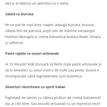
ea!) și ai obținut un aperitivo ca-n Italia.
Salată cu burrata
Pe un pat de roșii bine coapte, adaugă burrata, busuioc,
câteva felii de piersică, puțin ulei de măsline extravirgin
Frantoio Muraglia și crema balsamică Acetaia Reale. Simplu
și sofisticat.
Paste rapide cu sosuri artizanale
Ai 10 minute? Atât durează să fierbi niște paste artizanale și
să le amesteci cu sosul nostru de trufe sau pesto. Gustul e
incomparabil când ingredientele sunt autentice.
Deserturi răcoritoare cu spirit italian
Înghețată de vanilie cu câteva picături de cremă balsamică?
Da, ai citit bine. Sau biscotti artizanali cu un espresso rece?