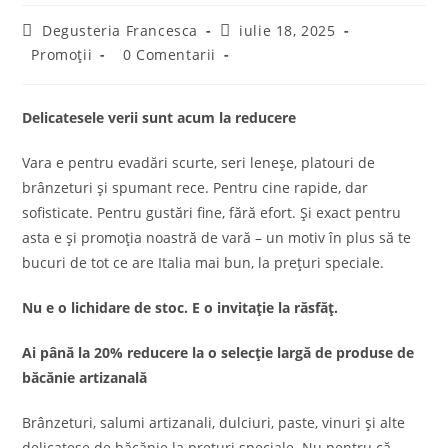
Degusteria Francesca
iulie 18, 2025
Promoții
0 Comentarii
Delicatesele verii sunt acum la reducere
Vara e pentru evadări scurte, seri leneșe, platouri de
brânzeturi și spumant rece. Pentru cine rapide, dar
sofisticate. Pentru gustări fine, fără efort. Și exact pentru
asta e și promoția noastră de vară – un motiv în plus să te
bucuri de tot ce are Italia mai bun, la prețuri speciale.
Nu e o lichidare de stoc. E o invitație la răsfăț.
Ai până la 20% reducere la o selecție largă de produse de
băcănie artizanală
Brânzeturi, salumi artizanali, dulciuri, paste, vinuri și alte
delicatese de băcănie la prețuri speciale. Nu pentru că