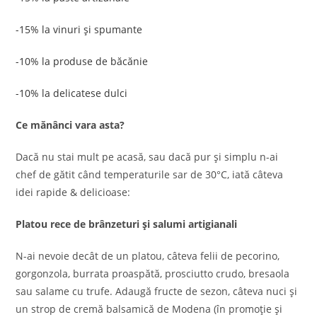
-15% la vinuri și spumante
-10% la produse de băcănie
-10% la delicatese dulci
Ce mănânci vara asta?
Dacă nu stai mult pe acasă, sau dacă pur și simplu n-ai
chef de gătit când temperaturile sar de 30°C, iată câteva
idei rapide & delicioase:
Platou rece de brânzeturi și salumi artigianali
N-ai nevoie decât de un platou, câteva felii de pecorino,
gorgonzola, burrata proaspătă, prosciutto crudo, bresaola
sau salame cu trufe. Adaugă fructe de sezon, câteva nuci și
un strop de cremă balsamică de Modena (în promoție și