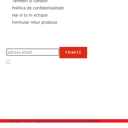
Termeni si conditii
Politica de confidentialitate
Hai si tu in echipa!
Formular retur produse
Newsletter
Află primul de promoțiile noastre
TRIMITE
Accept Termenii și condițiile
Ne mai găsești pe
Copyright 2026 - DegusteriaFrancesca. Powered by
Azuma
.