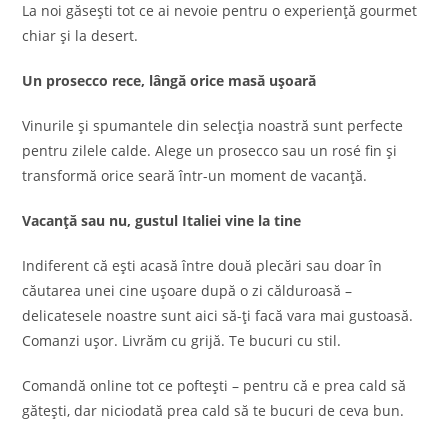
La noi găsești tot ce ai nevoie pentru o experiență gourmet
chiar și la desert.
Un prosecco rece, lângă orice masă ușoară
Vinurile și spumantele din selecția noastră sunt perfecte
pentru zilele calde. Alege un prosecco sau un rosé fin și
transformă orice seară într-un moment de vacanță.
Vacanță sau nu, gustul Italiei vine la tine
Indiferent că ești acasă între două plecări sau doar în
căutarea unei cine ușoare după o zi călduroasă –
delicatesele noastre sunt aici să-ți facă vara mai gustoasă.
Comanzi ușor. Livrăm cu grijă. Te bucuri cu stil.
Comandă online tot ce poftești – pentru că e prea cald să
gătești, dar niciodată prea cald să te bucuri de ceva bun.