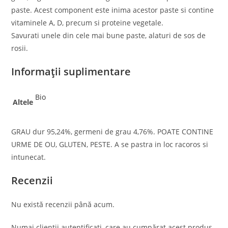
paste. Acest component este inima acestor paste si contine
vitaminele A, D, precum si proteine ​​vegetale.
Savurati unele din cele mai bune paste, alaturi de sos de
rosii.
Informații suplimentare
Bio
Altele
GRAU dur 95,24%, germeni de grau 4,76%. POATE CONTINE
URME DE OU, GLUTEN, PESTE. A se pastra in loc racoros si
intunecat.
Recenzii
Nu există recenzii până acum.
Numai clienții autentificați, care au cumpărat acest produs,