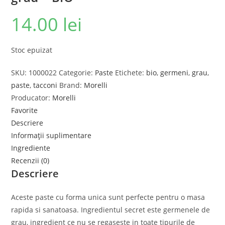
14.00
lei
Stoc epuizat
SKU:
1000022
Categorie:
Paste
Etichete:
bio
,
germeni
,
grau
,
paste
,
tacconi
Brand:
Morelli
Producator:
Morelli
Favorite
Descriere
Informații suplimentare
Ingrediente
Recenzii (0)
Descriere
Aceste paste cu forma unica sunt perfecte pentru o masa
rapida si sanatoasa. Ingredientul secret este germenele de
grau, ingredient ce nu se regaseste in toate tipurile de