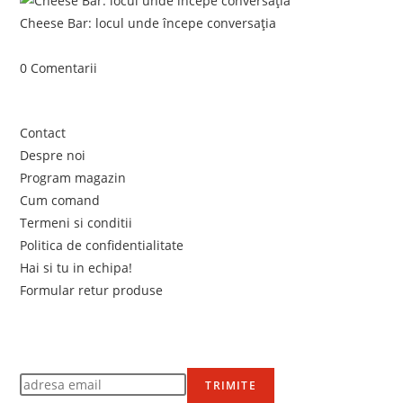
Cheese Bar: locul unde începe conversația
iunie 4, 2026
/
0 Comentarii
Link-uri utile
Contact
Despre noi
Program magazin
Cum comand
Termeni si conditii
Politica de confidentialitate
Hai si tu in echipa!
Formular retur produse
Newsletter
Află primul de promoțiile noastre
TRIMITE