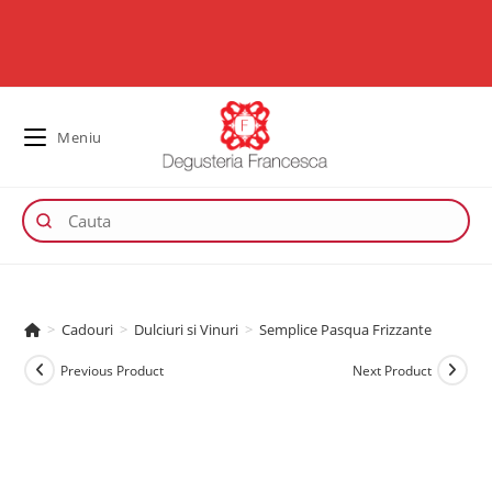
Meniu
>
Cadouri
>
Dulciuri si Vinuri
>
Semplice Pasqua Frizzante
Previous Product
Next Product