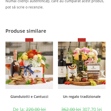
Numai clienții autentificați, care au cumpărat acest produs,
pot să scrie o recenzie.
Produse similare
Sale!
Sale!
Gianduiotti e Cantucci
Un regalo tradizionale
De la:
220.00
lei
362.00
lei
307.70
lei