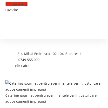
Adaugă în coș
Favorite
Contact
Adresa:
Str. Mihai Eminescu 102-104, Bucuresti
Telefon:
0749 555 000
Email:
click aici
Postari recente:
Catering gourmet pentru evenimentele verii: gustul care
aduce oamenii împreună
iunie 5, 2026
/