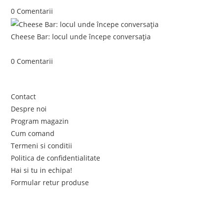
0 Comentarii
Cheese Bar: locul unde începe conversația
iunie 4, 2026
/
0 Comentarii
Link-uri utile
Contact
Despre noi
Program magazin
Cum comand
Termeni si conditii
Politica de confidentialitate
Hai si tu in echipa!
Formular retur produse
Newsletter
Află primul de promoțiile noastre