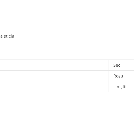
a sticla.
Sec
Roșu
Liniștit