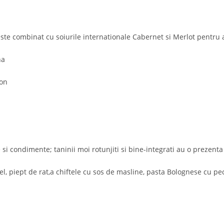
ste combinat cu soiurile internationale Cabernet si Merlot pentru a 
na
non
i condimente; taninii moi rotunjiti si bine-integrati au o prezenta 
l, piept de rat,a chiftele cu sos de masline, pasta Bolognese cu p