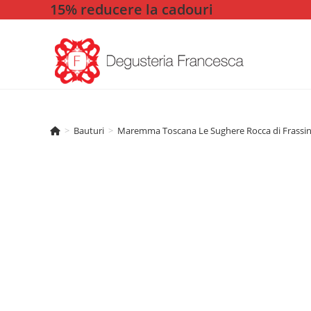
15% reducere la cadouri
Skip
to
content
>
Bauturi
>
Maremma Toscana Le Sughere Rocca di Frassin