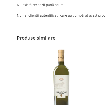
Nu există recenzii până acum.
Numai clienții autentificați, care au cumpărat acest prod
Produse similare
Contact
Postar
Adresa:
Str. Mihai Eminescu 102-104,
Bucuresti
Telefon: