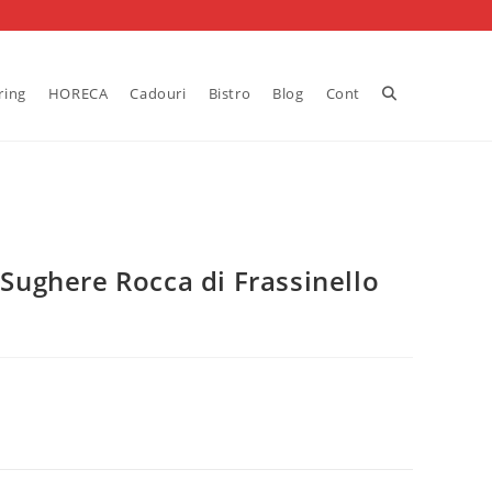
Toggle
ring
HORECA
Cadouri
Bistro
Blog
Cont
website
search
ughere Rocca di Frassinello