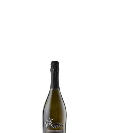
Newsletter
Află primul de promoțiile noastre
TRIMITE