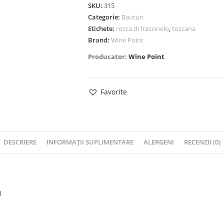
SKU:
315
Categorie:
Bauturi
Etichete:
rocca di frassinelo
,
toscana
Brand:
Wine Point
Producator:
Wine Point
Favorite
DESCRIERE
INFORMAȚII SUPLIMENTARE
ALERGENI
RECENZII (0)
3