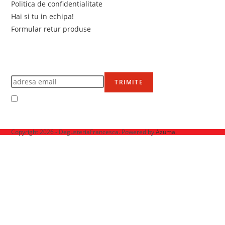
Politica de confidentialitate
Hai si tu in echipa!
Formular retur produse
Newsletter
Află primul de promoțiile noastre
TRIMITE
Accept Termenii și condițiile
Ne mai găsești pe
Copyright 2026 - DegusteriaFrancesca. Powered by
Azuma
.