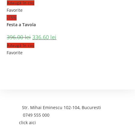
Adaugă în coș
Favorite
-15%
Festa a Tavola
396.00
lei
336.60
lei
Adaugă în coș
Favorite
Contact
Adresa:
Str. Mihai Eminescu 102-104, Bucuresti
Telefon:
0749 555 000
Email:
click aici
Postari recente: