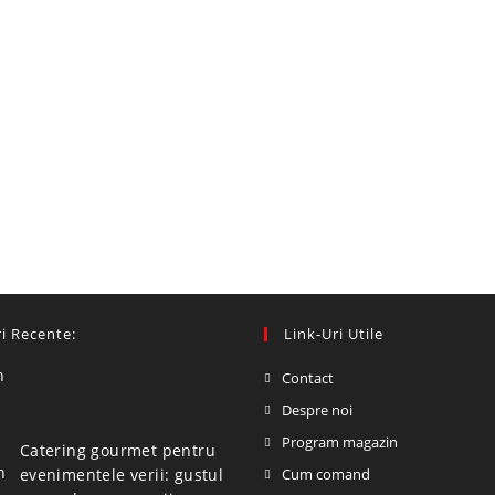
i Recente:
Link-Uri Utile
Contact
Despre noi
Program magazin
Catering gourmet pentru
evenimentele verii: gustul
Cum comand