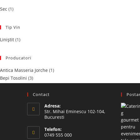
Sec
(1)
Tip Vin
Liniștit
(1)
Producatori
Antica Masseria Jorche
(1)
Bepi Tosolini
(3)
Bulleit Bourbon
(1)
Ca dei Frati
(2)
Contact
Postar
Cantine Ceci
(10)
Adresa:
Col Di Rocca
(4)
Str. Mihai Eminescu 102-104,
Bucuresti
Feudo Arancio - Sicilia
(1)
GAJA
(1)
Telefon:
La Castellina
(2)
0749 555 000