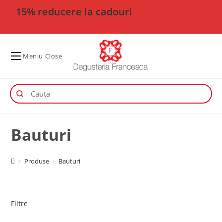
15% reducere la cadouri
Meniu
Close
Bauturi
>
Produse
>
Bauturi
Filtre