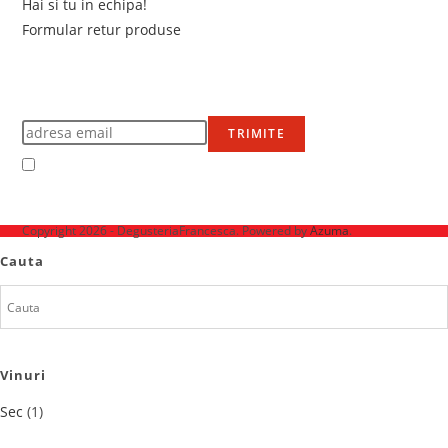
Hai si tu in echipa!
Formular retur produse
Newsletter
Află primul de promoțiile noastre
TRIMITE
Accept Termenii și condițiile
Ne mai găsești pe
Copyright 2026 - DegusteriaFrancesca. Powered by
Azuma
.
Cauta
Vinuri
Sec
(1)