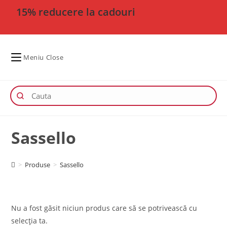
15% reducere la cadouri
Meniu
Close
Sassello
>
Produse
>
Sassello
Nu a fost găsit niciun produs care să se potrivească cu
selecția ta.