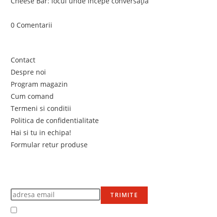
Cheese Bar: locul unde începe conversația
iunie 4, 2026
/
0 Comentarii
Link-uri utile
Contact
Despre noi
Program magazin
Cum comand
Termeni si conditii
Politica de confidentialitate
Hai si tu in echipa!
Formular retur produse
Newsletter
Află primul de promoțiile noastre
TRIMITE
Accept Termenii și condițiile