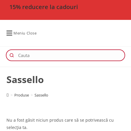
15% reducere la cadouri
Meniu
Close
Sassello
>
Produse
>
Sassello
Nu a fost găsit niciun produs care să se potrivească cu
selecția ta.