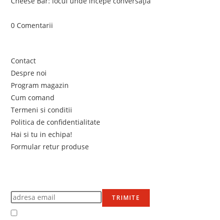
Cheese Bar: locul unde începe conversația
iunie 4, 2026
/
0 Comentarii
Link-uri utile
Contact
Despre noi
Program magazin
Cum comand
Termeni si conditii
Politica de confidentialitate
Hai si tu in echipa!
Formular retur produse
Newsletter
Află primul de promoțiile noastre
TRIMITE
Accept Termenii și condițiile