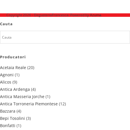
Ne mai găsești pe
Copyright 2026 - DegusteriaFrancesca. Powered by
Azuma
.
Cauta
Producatori
Acetaia Reale
(20)
Agnoni
(1)
Alicos
(9)
Antica Ardenga
(4)
Antica Masseria Jorche
(1)
Antica Torroneria Piemontese
(12)
Bazzara
(4)
Bepi Tosolini
(3)
Bonfatti
(1)