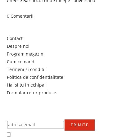
Cheese Bar: locul unde începe conversația
iunie 4, 2026
/
0 Comentarii
Link-uri utile
Contact
Despre noi
Program magazin
Cum comand
Termeni si conditii
Politica de confidentialitate
Hai si tu in echipa!
Formular retur produse
Newsletter
Află primul de promoțiile noastre
TRIMITE
Accept Termenii și condițiile