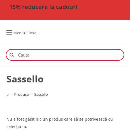
15% reducere la cadouri
Meniu
Close
Sassello
>
Produse
>
Sassello
Nu a fost găsit niciun produs care să se potrivească cu
selecția ta.