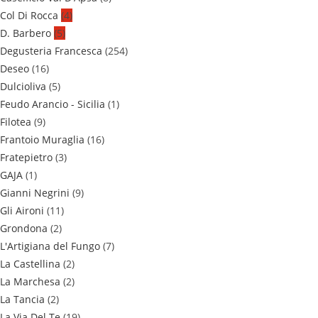
Col Di Rocca
(4)
D. Barbero
(5)
Degusteria Francesca
(254)
Deseo
(16)
Dulcioliva
(5)
Feudo Arancio - Sicilia
(1)
Filotea
(9)
Frantoio Muraglia
(16)
Fratepietro
(3)
GAJA
(1)
Gianni Negrini
(9)
Gli Aironi
(11)
Grondona
(2)
L'Artigiana del Fungo
(7)
La Castellina
(2)
La Marchesa
(2)
La Tancia
(2)
La Via Del Te
(19)