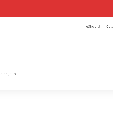
eShop
Cat
elecția ta.