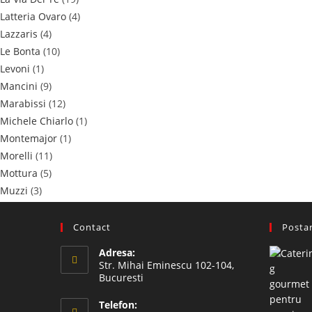
Latteria Ovaro
(4)
Lazzaris
(4)
Le Bonta
(10)
Levoni
(1)
Mancini
(9)
Marabissi
(12)
Michele Chiarlo
(1)
Montemajor
(1)
Morelli
(11)
Mottura
(5)
Muzzi
(3)
Nuova Boschi
(2)
Pezzetta
(45)
Contact
Postar
Poggio Dell'Aquila
(2)
Adresa:
PROBIOS
(1)
Str. Mihai Eminescu 102-104,
Prunotto
(11)
Bucuresti
Rocca delle Macie
(1)
Telefon: