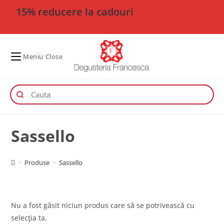
15% reducere la cadouri
Meniu
Close
Sassello
>
Produse
>
Sassello
Nu a fost găsit niciun produs care să se potrivească cu
selecția ta.