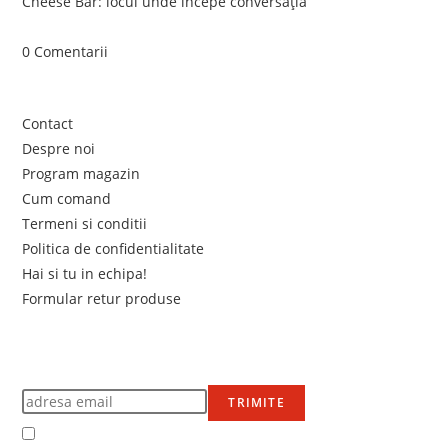
Cheese Bar: locul unde începe conversația
iunie 4, 2026
/
0 Comentarii
Link-uri utile
Contact
Despre noi
Program magazin
Cum comand
Termeni si conditii
Politica de confidentialitate
Hai si tu in echipa!
Formular retur produse
Newsletter
Află primul de promoțiile noastre
TRIMITE
Accept Termenii și condițiile