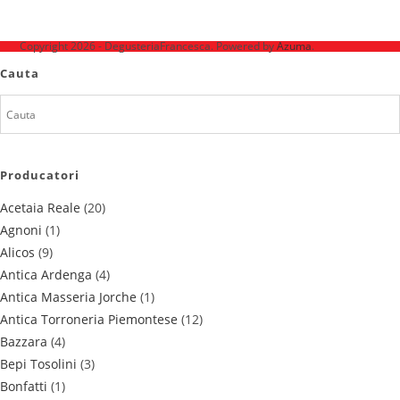
Ne mai găsești pe
Copyright 2026 - DegusteriaFrancesca. Powered by
Azuma
.
Cauta
Producatori
Acetaia Reale
(20)
Agnoni
(1)
Alicos
(9)
Antica Ardenga
(4)
Antica Masseria Jorche
(1)
Antica Torroneria Piemontese
(12)
Bazzara
(4)
Bepi Tosolini
(3)
Bonfatti
(1)