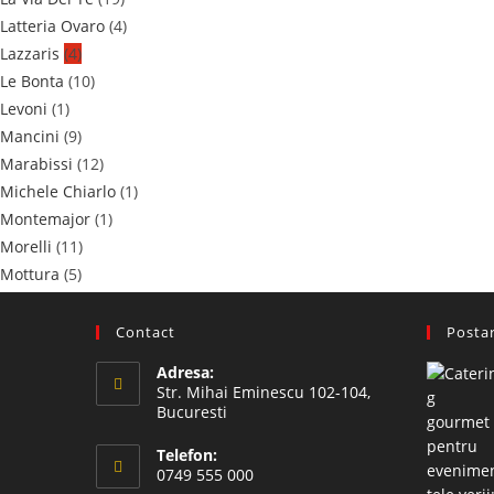
Latteria Ovaro
(4)
Lazzaris
(4)
Le Bonta
(10)
Levoni
(1)
Mancini
(9)
Marabissi
(12)
Michele Chiarlo
(1)
Montemajor
(1)
Morelli
(11)
Mottura
(5)
Muzzi
(3)
Nuova Boschi
(2)
Contact
Postar
Poggio Dell'Aquila
(2)
Adresa:
PROBIOS
(1)
Str. Mihai Eminescu 102-104,
Prunotto
(11)
Bucuresti
Rocca delle Macie
(1)
Telefon:
Rocca Toscana
(8)
0749 555 000