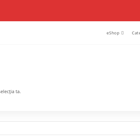
eShop
Cat
elecția ta.