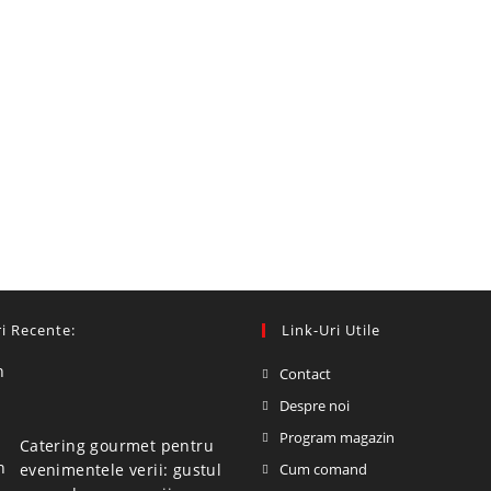
i Recente:
Link-Uri Utile
Contact
Despre noi
Program magazin
Catering gourmet pentru
evenimentele verii: gustul
Cum comand