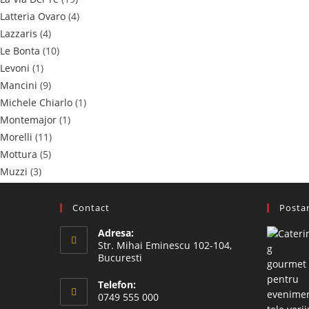
Latteria Ovaro
(4)
Lazzaris
(4)
Le Bonta
(10)
Levoni
(1)
Mancini
(9)
Michele Chiarlo
(1)
Montemajor
(1)
Morelli
(11)
Mottura
(5)
Muzzi
(3)
Nuova Boschi
(2)
Pezzetta
(45)
Contact
Postar
Poggio Dell'Aquila
(2)
Adresa:
PROBIOS
(2)
Str. Mihai Eminescu 102-104,
Prunotto
(11)
Bucuresti
Rocca delle Macie
(1)
Telefon:
Rocca Toscana
(8)
0749 555 000