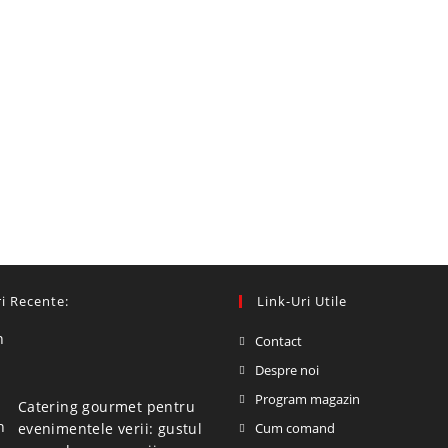
i Recente:
Link-Uri Utile
Contact
Despre noi
Program magazin
Catering gourmet pentru
evenimentele verii: gustul
Cum comand