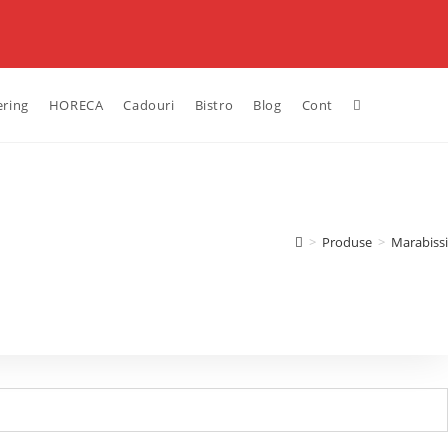
ering
HORECA
Cadouri
Bistro
Blog
Cont
>
Produse
>
Marabissi