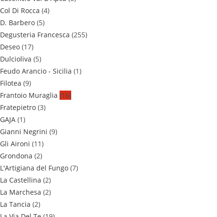
Col Di Rocca
(4)
D. Barbero
(5)
Degusteria Francesca
(255)
Deseo
(17)
Dulcioliva
(5)
Feudo Arancio - Sicilia
(1)
Filotea
(9)
Frantoio Muraglia
(16)
Fratepietro
(3)
GAJA
(1)
Gianni Negrini
(9)
Gli Aironi
(11)
Grondona
(2)
L'Artigiana del Fungo
(7)
La Castellina
(2)
La Marchesa
(2)
La Tancia
(2)
La Via Del Te
(19)