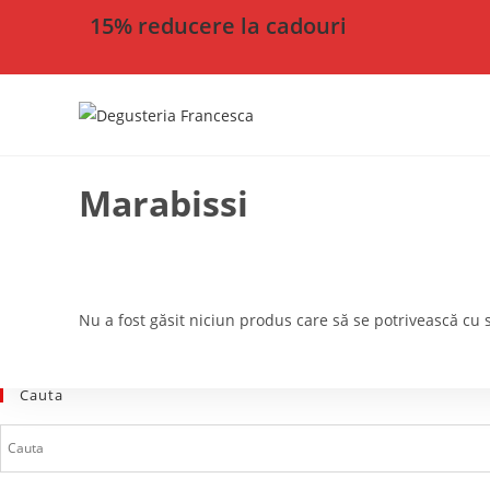
15% reducere la cadouri
Marabissi
Nu a fost găsit niciun produs care să se potrivească cu s
Cauta