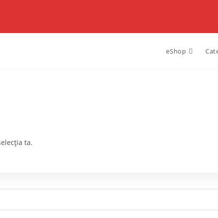
eShop
Cat
elecția ta.