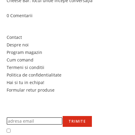
Cheese Bar: locul unde începe conversația
iunie 4, 2026
/
0 Comentarii
Link-uri utile
Contact
Despre noi
Program magazin
Cum comand
Termeni si conditii
Politica de confidentialitate
Hai si tu in echipa!
Formular retur produse
Newsletter
Află primul de promoțiile noastre
TRIMITE
Accept Termenii și condițiile