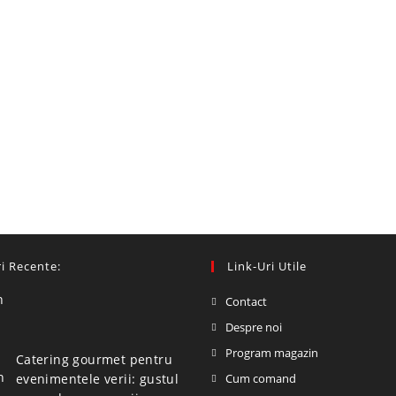
i Recente:
Link-Uri Utile
Contact
Despre noi
Program magazin
Catering gourmet pentru
evenimentele verii: gustul
Cum comand