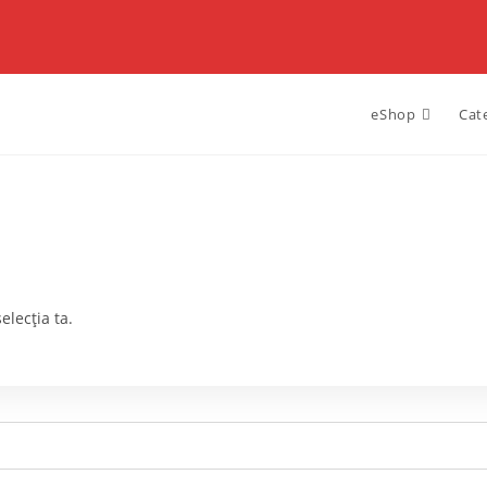
eShop
Cat
elecția ta.