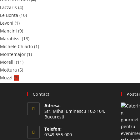
Lazzaris
(4)
Le Bonta
(10)
Levoni
(1)
Mancini
(9)
Marabissi
(13)
Michele Chiarlo
(1)
Montemajor
(1)
Morelli
(11)
Mottura
(5)
Muzzi
(3)
Nuova Boschi
(2)
Pezzetta
(45)
Contact
Postar
Poggio Dell'Aquila
(2)
Adresa:
PROBIOS
(2)
Str. Mihai Eminescu 102-104,
Prunotto
(11)
Bucuresti
Rocca delle Macie
(1)
Telefon:
Rocca Toscana
(8)
0749 555 000