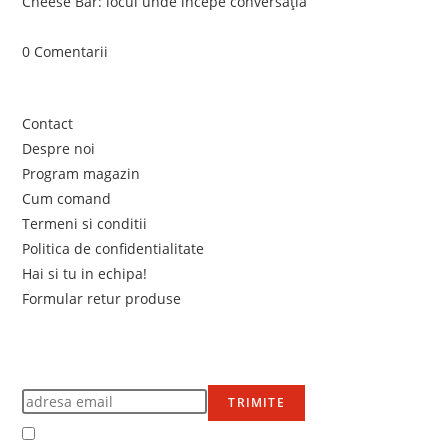
Cheese Bar: locul unde începe conversația
iunie 4, 2026
/
0 Comentarii
Link-uri utile
Contact
Despre noi
Program magazin
Cum comand
Termeni si conditii
Politica de confidentialitate
Hai si tu in echipa!
Formular retur produse
Newsletter
Află primul de promoțiile noastre
TRIMITE
Accept Termenii și condițiile