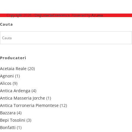
Ne mai găsești pe
Copyright 2026 - DegusteriaFrancesca. Powered by
Azuma
.
Cauta
Producatori
Acetaia Reale
(20)
Agnoni
(1)
Alicos
(9)
Antica Ardenga
(4)
Antica Masseria Jorche
(1)
Antica Torroneria Piemontese
(12)
Bazzara
(4)
Bepi Tosolini
(3)
Bonfatti
(1)