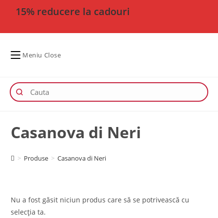
15% reducere la cadouri
Meniu
Close
Casanova di Neri
>
Produse
>
Casanova di Neri
Nu a fost găsit niciun produs care să se potrivească cu
selecția ta.