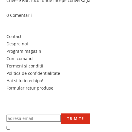
Cheese Bar: locul unde începe conversația
iunie 4, 2026
/
0 Comentarii
Link-uri utile
Contact
Despre noi
Program magazin
Cum comand
Termeni si conditii
Politica de confidentialitate
Hai si tu in echipa!
Formular retur produse
Newsletter
Află primul de promoțiile noastre
TRIMITE
Accept Termenii și condițiile