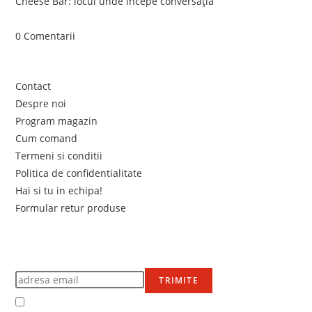
Cheese Bar: locul unde începe conversația
iunie 4, 2026
/
0 Comentarii
Link-uri utile
Contact
Despre noi
Program magazin
Cum comand
Termeni si conditii
Politica de confidentialitate
Hai si tu in echipa!
Formular retur produse
Newsletter
Află primul de promoțiile noastre
TRIMITE
Accept Termenii și condițiile